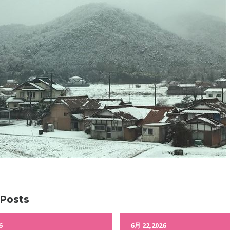
 Posts
6
6月 22,2026