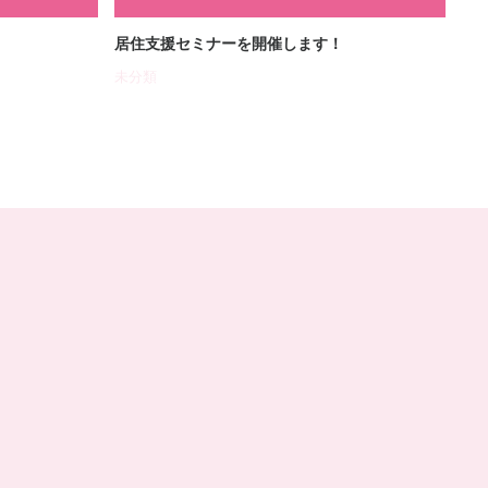
居住支援セミナーを開催します！
参
未分類
未