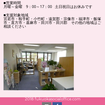
■営業時間
月曜～金曜 9：00～17：00 土日祝日はお休みです
■支援対象地域
宮若市・鞍手町・小竹町・遠賀郡・宗像市・福津市・飯塚
市・直方市・嘉麻市・田川市・田川郡 その他の地域はご
相談ください
2018 fukuokasocialoffice.com